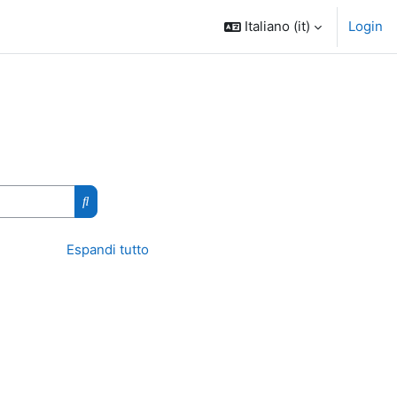
Italiano ‎(it)‎
Login
Cerca corsi
Espandi tutto