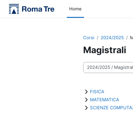
Vai al contenuto principale
Home
Corsi
2024/2025
M
Magistrali
Categorie di corso
FISICA
MATEMATICA
SCIENZE COMPUTAZ