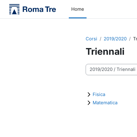
Vai al contenuto principale
Home
Corsi
2019/2020
T
Triennali
Categorie di corso
Fisica
Matematica