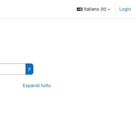
Italiano ‎(it)‎
Login
Cerca corsi
Espandi tutto