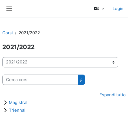
Vai al contenuto principale
Login
Pannello laterale
Corsi
2021/2022
2021/2022
Categorie di corso
Cerca corsi
Cerca corsi
Espandi tutto
Magistrali
Triennali